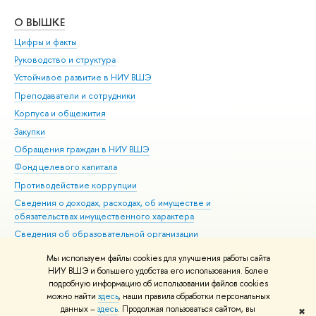
О ВЫШКЕ
ОБ
Цифры и факты
Ли
Руководство и структура
Дов
Устойчивое развитие в НИУ ВШЭ
Ол
Преподаватели и сотрудники
При
Корпуса и общежития
Вы
Закупки
При
Обращения граждан в НИУ ВШЭ
Ас
Фонд целевого капитала
До
Противодействие коррупции
Цен
Сведения о доходах, расходах, об имуществе и
Би
обязательствах имущественного характера
Об
Сведения об образовательной организации
Обр
Людям с ограниченными возможностями здоровья
Мы используем файлы cookies для улучшения работы сайта
Единая платежная страница
НИУ ВШЭ и большего удобства его использования. Более
подробную информацию об использовании файлов cookies
Работа в Вышке
можно найти
здесь
, наши правила обработки персональных
данных –
здесь
. Продолжая пользоваться сайтом, вы
✖