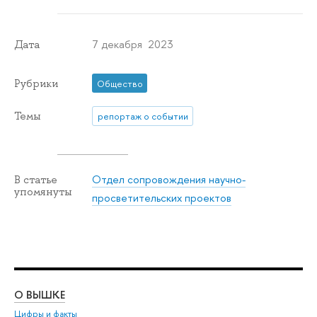
7 декабря 2023
Дата
Рубрики
Общество
Темы
репортаж о событии
Отдел сопровождения научно-
В статье
упомянуты
просветительских проектов
О ВЫШКЕ
ОБ
Цифры и факты
Ли