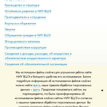
Руководство и структура
Дов
Устойчивое развитие в НИУ ВШЭ
Ол
Преподаватели и сотрудники
При
Корпуса и общежития
Вы
Закупки
При
Обращения граждан в НИУ ВШЭ
Ас
Фонд целевого капитала
До
Противодействие коррупции
Цен
Сведения о доходах, расходах, об имуществе и
Би
обязательствах имущественного характера
Об
Сведения об образовательной организации
Обр
Людям с ограниченными возможностями здоровья
Мы используем файлы cookies для улучшения работы сайта
Единая платежная страница
НИУ ВШЭ и большего удобства его использования. Более
подробную информацию об использовании файлов cookies
Работа в Вышке
можно найти
здесь
, наши правила обработки персональных
данных –
здесь
. Продолжая пользоваться сайтом, вы
✖
Редактору
подтверждаете, что были проинформированы об
© НИУ ВШЭ 1993–2026
Адреса и контакты
Условия использования
использовании файлов cookies сайтом НИУ ВШЭ и согласны
материалов
с нашими правилами обработки персональных данных. Вы
Политика конфиденциальности
Карта сайта
можете отключить файлы cookies в настройках Вашего