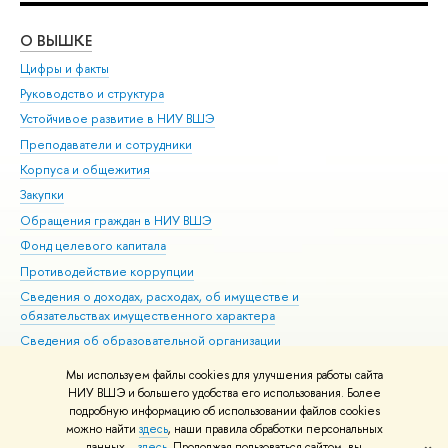
О ВЫШКЕ
ОБ
Цифры и факты
Ли
Руководство и структура
Дов
Устойчивое развитие в НИУ ВШЭ
Ол
Преподаватели и сотрудники
При
Корпуса и общежития
Вы
Закупки
При
Обращения граждан в НИУ ВШЭ
Ас
Фонд целевого капитала
До
Противодействие коррупции
Цен
Сведения о доходах, расходах, об имуществе и
Би
обязательствах имущественного характера
Об
Сведения об образовательной организации
Обр
Людям с ограниченными возможностями здоровья
Мы используем файлы cookies для улучшения работы сайта
Единая платежная страница
НИУ ВШЭ и большего удобства его использования. Более
подробную информацию об использовании файлов cookies
Работа в Вышке
можно найти
здесь
, наши правила обработки персональных
данных –
здесь
. Продолжая пользоваться сайтом, вы