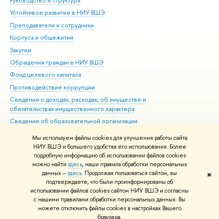
Руководство и структура
Дов
Устойчивое развитие в НИУ ВШЭ
Ол
Преподаватели и сотрудники
При
Корпуса и общежития
Вы
Закупки
При
Обращения граждан в НИУ ВШЭ
Ас
Фонд целевого капитала
До
Противодействие коррупции
Цен
Сведения о доходах, расходах, об имуществе и
Би
обязательствах имущественного характера
Об
Сведения об образовательной организации
Обр
Людям с ограниченными возможностями здоровья
Мы используем файлы cookies для улучшения работы сайта
Единая платежная страница
НИУ ВШЭ и большего удобства его использования. Более
подробную информацию об использовании файлов cookies
Работа в Вышке
можно найти
здесь
, наши правила обработки персональных
данных –
здесь
. Продолжая пользоваться сайтом, вы
✖
Редактору
подтверждаете, что были проинформированы об
© НИУ ВШЭ 1993–2026
Адреса и контакты
Условия использования
использовании файлов cookies сайтом НИУ ВШЭ и согласны
с нашими правилами обработки персональных данных. Вы
материалов
Политика конфиденциальности
Карта сайта
можете отключить файлы cookies в настройках Вашего
Шрифты HSE Sans и HSE Slab разработаны в
Школе дизайна НИУ ВШЭ
браузера.