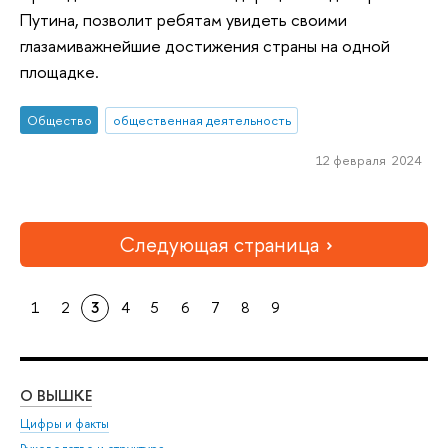
Путина, позволит ребятам увидеть своими
глазамиважнейшие достижения страны на одной
площадке.
Общество
общественная деятельность
12 февраля 2024
Следующая страница
1
2
3
4
5
6
7
8
9
О ВЫШКЕ
ОБ
Цифры и факты
Ли