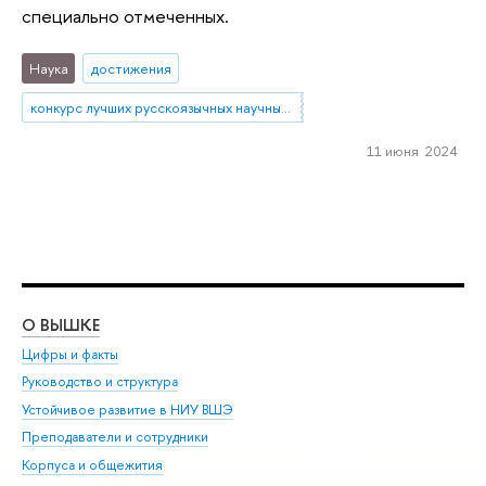
специально отмеченных.
Наука
достижения
конкурс лучших русскоязычных научных работ
11 июня 2024
О ВЫШКЕ
ОБ
Цифры и факты
Ли
Руководство и структура
Дов
Устойчивое развитие в НИУ ВШЭ
Ол
Преподаватели и сотрудники
При
Корпуса и общежития
Вы