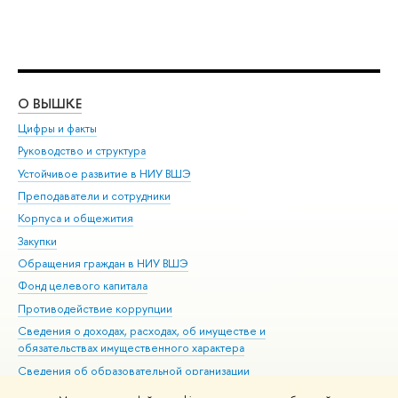
О ВЫШКЕ
ОБ
Цифры и факты
Ли
Руководство и структура
Дов
Устойчивое развитие в НИУ ВШЭ
Ол
Преподаватели и сотрудники
При
Корпуса и общежития
Вы
Закупки
При
Обращения граждан в НИУ ВШЭ
Ас
Фонд целевого капитала
До
Противодействие коррупции
Цен
Сведения о доходах, расходах, об имуществе и
Би
обязательствах имущественного характера
Об
Сведения об образовательной организации
Обр
Людям с ограниченными возможностями здоровья