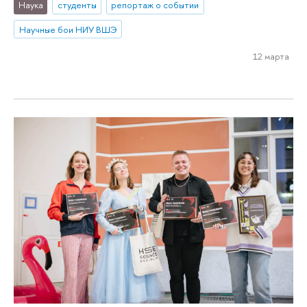
Наука
студенты
репортаж о событии
Научные бои НИУ ВШЭ
12 марта