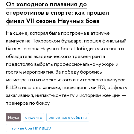
От холодного плавания до
стереотипов в спорте: как прошел
финал VII сезона Научных боев
На сцене, которая была построена в атриуме
кампуса на Покровском бульваре, прошел финальный
батл VII сезона Научных боев. Победителя сезона и
обладателя академического тревел-гранта
предстояло выбрать профессиональному жюри и
гостям мероприятия. За победу боролись
магистранты из московского и питерского кампусов
ВШЭ с исследованиями, посвященными ЕГЭ, эффекту
закаливания, импакт-контенту и историям женщин —
тренеров по боксу.
Наука
студенты
репортаж о событии
Научные бои НИУ ВШЭ