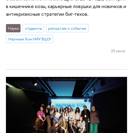
в кишечнике козы, карьерные ловушки для новичков и
антикризисные стратегии биг-техов.
Наука
студенты
репортаж о событии
Научные бои НИУ ВШЭ
29 июня