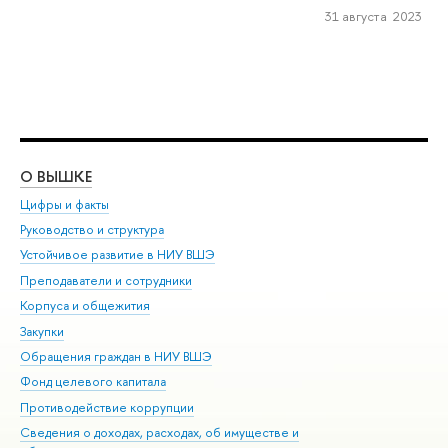
31 августа 2023
О ВЫШКЕ
ОБ
Цифры и факты
Ли
Руководство и структура
Дов
Устойчивое развитие в НИУ ВШЭ
Ол
Преподаватели и сотрудники
При
Корпуса и общежития
Вы
Закупки
При
Обращения граждан в НИУ ВШЭ
Ас
Фонд целевого капитала
До
Противодействие коррупции
Цен
Сведения о доходах, расходах, об имуществе и
Би