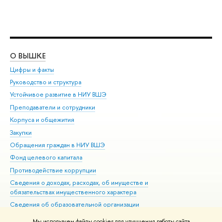
О ВЫШКЕ
ОБ
Цифры и факты
Ли
Руководство и структура
Дов
Устойчивое развитие в НИУ ВШЭ
Ол
Преподаватели и сотрудники
При
Корпуса и общежития
Вы
Закупки
При
Обращения граждан в НИУ ВШЭ
Ас
Фонд целевого капитала
До
Противодействие коррупции
Цен
Сведения о доходах, расходах, об имуществе и
Би
обязательствах имущественного характера
Об
Сведения об образовательной организации
Обр
Людям с ограниченными возможностями здоровья
Мы используем файлы cookies для улучшения работы сайта