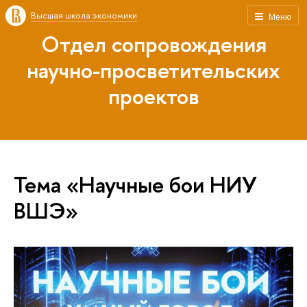
Высшая школа экономики
Меню
Отдел сопровождения
научно-просветительских
проектов
Тема «Научные бои НИУ
ВШЭ»