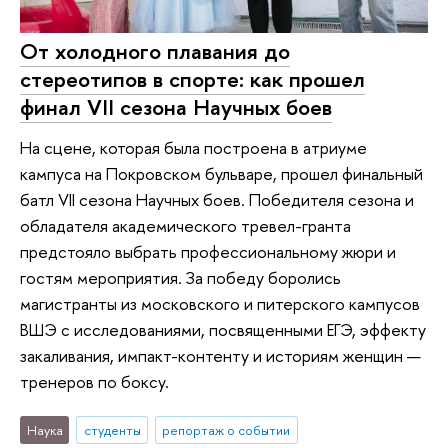
От холодного плавания до
стереотипов в спорте: как прошел
финал VII сезона Научных боев
На сцене, которая была построена в атриуме
кампуса на Покровском бульваре, прошел финальный
батл VII сезона Научных боев. Победителя сезона и
обладателя академического тревел-гранта
предстояло выбрать профессиональному жюри и
гостям мероприятия. За победу боролись
магистранты из московского и питерского кампусов
ВШЭ с исследованиями, посвященными ЕГЭ, эффекту
закаливания, импакт-контенту и историям женщин —
тренеров по боксу.
Наука
студенты
репортаж о событии