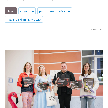
Наука
студенты
репортаж о событии
Научные бои НИУ ВШЭ
12 марта