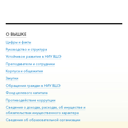
О ВЫШКЕ
ОБ
Цифры и факты
Ли
Руководство и структура
Дов
Устойчивое развитие в НИУ ВШЭ
Ол
Преподаватели и сотрудники
При
Корпуса и общежития
Вы
Закупки
При
Обращения граждан в НИУ ВШЭ
Ас
Фонд целевого капитала
До
Противодействие коррупции
Цен
Сведения о доходах, расходах, об имуществе и
Би
обязательствах имущественного характера
Об
Сведения об образовательной организации
Обр
Людям с ограниченными возможностями здоровья