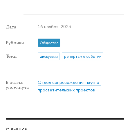
16 ноября 2023
Дата
Рубрики
Общество
Темы
дискуссии
репортаж о событии
Отдел сопровождения научно-
В статье
упомянуты
просветительских проектов
О ВЫШКЕ
ОБ