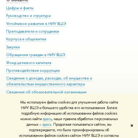
Цифры и факты
Ли
Руководство и структура
Дов
Устойчивое развитие в НИУ ВШЭ
Ол
Преподаватели и сотрудники
При
Корпуса и общежития
Вы
Закупки
При
Обращения граждан в НИУ ВШЭ
Ас
Фонд целевого капитала
До
Противодействие коррупции
Цен
Сведения о доходах, расходах, об имуществе и
Би
обязательствах имущественного характера
Об
Сведения об образовательной организации
Обр
Людям с ограниченными возможностями здоровья
Мы используем файлы cookies для улучшения работы сайта
Единая платежная страница
НИУ ВШЭ и большего удобства его использования. Более
подробную информацию об использовании файлов cookies
Работа в Вышке
можно найти
здесь
, наши правила обработки персональных
данных –
здесь
. Продолжая пользоваться сайтом, вы
✖
Редактору
подтверждаете, что были проинформированы об
© НИУ ВШЭ 1993–2026
Адреса и контакты
Условия использования
использовании файлов cookies сайтом НИУ ВШЭ и согласны