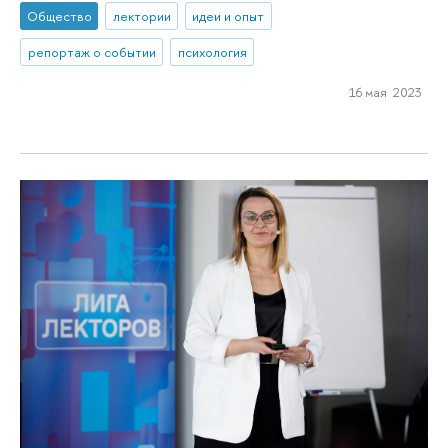
Общество
лектории
идеи и опыт
репортаж о событии
психология
16 мая 2023