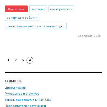
Образование
лектории
мастер-классы
репортаж о событии
Центр академического развития студентов
13 апреля 2023
1
2
3
4
О ВЫШКЕ
ОБ
Цифры и факты
Ли
Руководство и структура
Дов
Устойчивое развитие в НИУ ВШЭ
Ол
Преподаватели и сотрудники
При