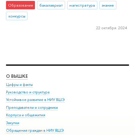
Образование
бакалавриат
магистратура
знание
конкурсы
22 октября 2024
О ВЫШКЕ
ОБ
Цифры и факты
Ли
Руководство и структура
Дов
Устойчивое развитие в НИУ ВШЭ
Ол
Преподаватели и сотрудники
При
Корпуса и общежития
Вы
Закупки
При
Обращения граждан в НИУ ВШЭ
Ас