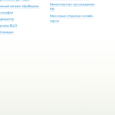
Министерство просвещения
ижный магазин «БукВышка»
РФ
пография
Массовые открытые онлайн-
диацентр
курсы
рналы ВШЭ
бликации