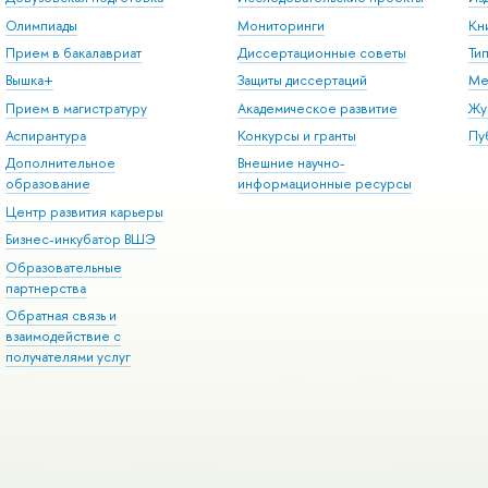
Олимпиады
Мониторинги
Кн
Прием в бакалавриат
Диссертационные советы
Ти
Вышка+
Защиты диссертаций
Ме
Прием в магистратуру
Академическое развитие
Жу
Аспирантура
Конкурсы и гранты
Пу
Дополнительное
Внешние научно-
образование
информационные ресурсы
Центр развития карьеры
Бизнес-инкубатор ВШЭ
Образовательные
партнерства
Обратная связь и
взаимодействие с
получателями услуг