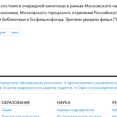
 состоялся очередной кинопоказ в рамках Московского н
кономики, Московского городского отделения Российског
 библиотеки и Госфильмофонда. Зрители увидели фильм Па
ории
кино
университет «Высшая школа экономики»
→
Административно-управленческ
ов
→
Центр академического развития студентов
→
Отдел сопровождения на
ОБРАЗОВАНИЕ
НАУКА
Р
Лицей
Научные подразделения
Би
Довузовская подготовка
Исследовательские проекты
Из