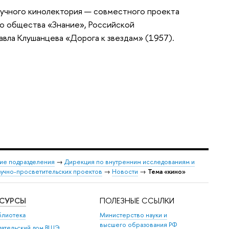
аучного кинолектория — совместного проекта
о общества «Знание», Российской
вла Клушанцева «Дорога к звездам» (1957).
ие подразделения
→
Дирекция по внутренним исследованиям и
учно-просветительских проектов
→
Новости
→
Тема «кино»
ЕСУРСЫ
ПОЛЕЗНЫЕ ССЫЛКИ
блиотека
Министерство науки и
высшего образования РФ
дательский дом ВШЭ