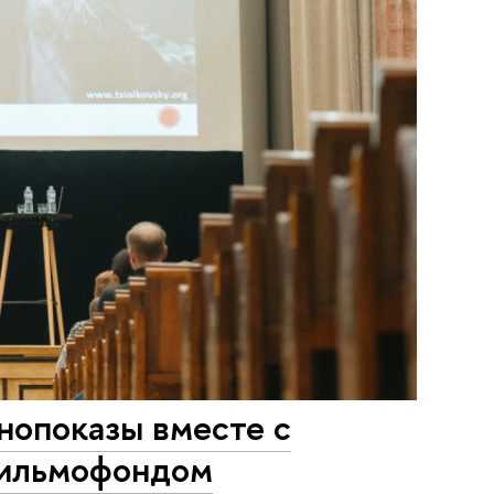
нопоказы вместе с
фильмофондом