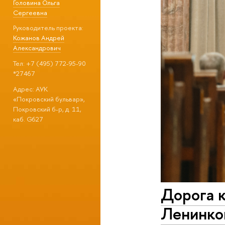
Головина Ольга
Сергеевна
Руководитель проекта:
Кожанов Андрей
Александрович
Тел: +7 (495) 772-95-90
*27467
Адрес: АУК
«Покровский бульвар»,
Покровский б-р, д. 11,
каб. G627
Дорога 
Ленинко