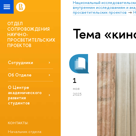
Национальный исследовательски
внутренним исследованиям и ак
просветительских проектов
Н
ОТДЕЛ
Тема «кин
СОПРОВОЖДЕНИЯ
НАУЧНО-
ПРОСВЕТИТЕЛЬСКИХ
ПРОЕКТОВ
Сотрудники
Об Отделе
1
О Центре
ноя
академического
2023
развития
студентов
КОНТАКТЫ:
Начальник отдела: