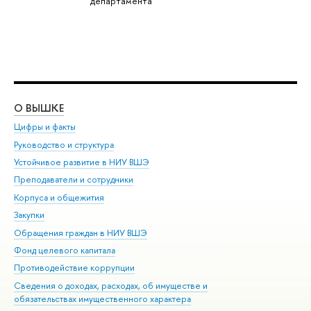
департамента
О ВЫШКЕ
ОБ
Цифры и факты
Ли
Руководство и структура
Дов
Устойчивое развитие в НИУ ВШЭ
Ол
Преподаватели и сотрудники
При
Корпуса и общежития
Вы
Закупки
При
Обращения граждан в НИУ ВШЭ
Ас
Фонд целевого капитала
До
Противодействие коррупции
Цен
Сведения о доходах, расходах, об имуществе и
Би
обязательствах имущественного характера
Об