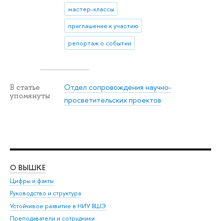
мастер-классы
приглашение к участию
репортаж о событии
Отдел сопровождения научно-
В статье
упомянуты
просветительских проектов
О ВЫШКЕ
ОБ
Цифры и факты
Ли
Руководство и структура
Дов
Устойчивое развитие в НИУ ВШЭ
Ол
Преподаватели и сотрудники
При