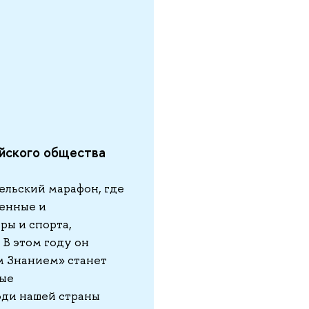
йского общества
ельский марафон, где
венные и
ры и спорта,
 В этом году он
м Знанием» станет
ные
юди нашей страны