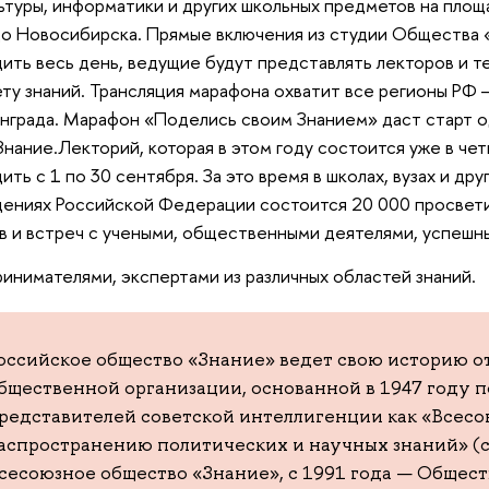
ьтуры, информатики и других школьных предметов на площ
о Новосибирска. Прямые включения из студии Общества 
ить весь день, ведущие будут представлять лекторов и т
ту знаний. Трансляция марафона охватит все регионы РФ 
нграда. Марафон «Поделись своим Знанием» даст старт о
Знание.Лекторий, которая в этом году состоится уже в чет
ить с 1 по 30 сентября. За это время в школах, вузах и др
ениях Российской Федерации состоится 20 000 просвети
в и встреч с учеными, общественными деятелями, успешн
инимателями, экспертами из различных областей знаний.
оссийское общество «Знание» ведет свою историю о
бщественной организации, основанной в 1947 году 
редставителей советской интеллигенции как «Всесо
аспространению политических и научных знаний» (с
сесоюзное общество «Знание», с 1991 года — Общест