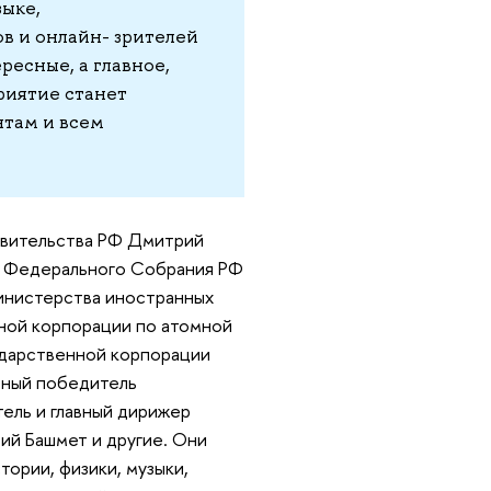
зыке,
в и онлайн- зрителей
ресные, а главное,
риятие станет
там и всем
авительства РФ Дмитрий
ы Федерального Собрания РФ
инистерства иностранных
нной корпорации по атомной
ударственной корпорации
тный победитель
ель и главный дирижер
ий Башмет и другие. Они
тории, физики, музыки,