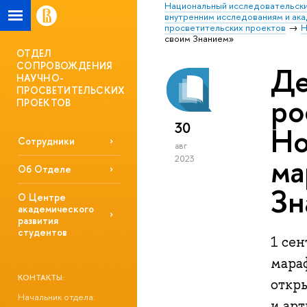
Национальный исследовательски
внутренним исследованиям и ак
просветительских проектов
Н
своим Знанием»
ОТДЕЛ
СОПРОВОЖДЕНИЯ
Де
НАУЧНО-
ПРОСВЕТИТЕЛЬСКИХ
ро
ПРОЕКТОВ
30
Но
Сотрудники
авг
ма
2023
Об Отделе
Зн
О Центре
академического
развития
студентов
1 се
мара
КОНТАКТЫ:
откр
Начальник отдела:
и арт