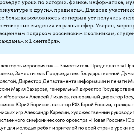
роведут уроки по истории, физике, информатике, му
изкультуре и другим предметам. Для всех участнико
то большая возможность из первых уст получить инте
остоверные сведения из разных сфер. Уверен, мероп
есценным подарком российским школьникам, студен
ражданам к 1 сентября».
лекторов мероприятия — Заместитель Председателя Пр
енко, Заместитель Председателя Государственной Дум
олстой, Директор Департамента информации и печати М
ссии Мария Захарова, генеральный директор Государстве
и «Росатом» Алексей Лихачев, генеральный директор Гос
смос» Юрий Борисов, сенатор РФ, Герой России, трехкра
йских игр Александр Карелин, художественный руководит
рственного симфонического оркестра «Новая Россия» Юр
ут для молодых ребят и зрителей по всей стране уроки ис