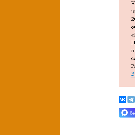
Ч
ч
2
о
«
П
н
с
Р
В