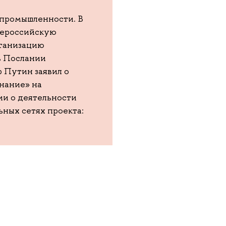
 промышленности. В
щероссийскую
ганизацию
 в Послании
 Путин заявил о
нание» на
и о деятельности
ьных сетях проекта: