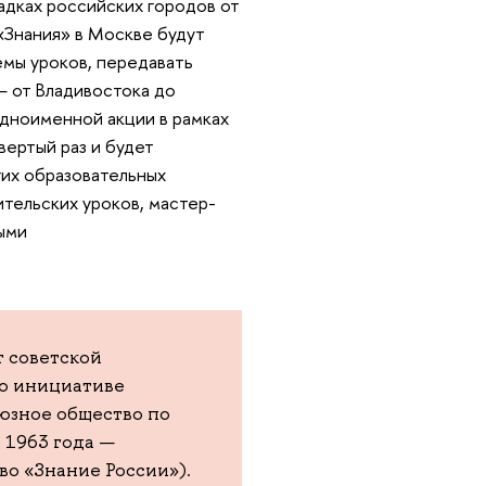
адках российских городов от
«Знания» в Москве будут
емы уроков, передавать
— от Владивостока до
дноименной акции в рамках
вертый раз и будет
угих образовательных
тельских уроков, мастер-
ыми
т советской
по инициативе
юзное общество по
 1963 года —
во «Знание России»).