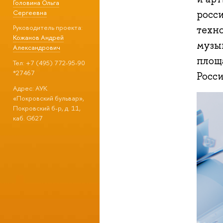
Головина Ольга
Сергеевна
росс
Руководитель проекта:
техно
Кожанов Андрей
музы
Александрович
площ
Тел: +7 (495) 772-95-90
*27467
Росси
Адрес: АУК
«Покровский бульвар»,
Покровский б-р, д. 11,
каб. G627