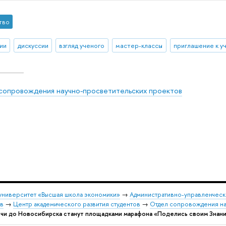
тво
ии
дискуссии
взгляд ученого
мастер-классы
приглашение к у
сопровождения научно-просветительских проектов
университет «Высшая школа экономики»
→
Административно-управленческ
ов
→
Центр академического развития студентов
→
Отдел сопровождения на
очи до Новосибирска станут площадками марафона «Поделись своим Знан