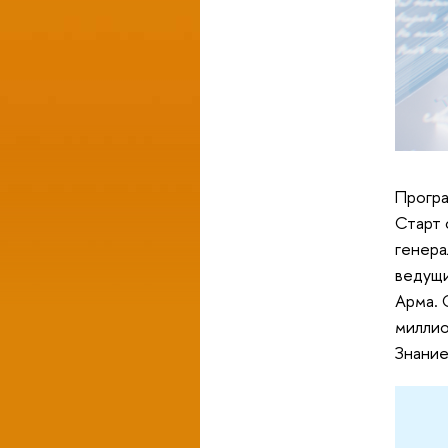
Програ
Старт 
генера
ведущи
Арма. 
миллио
Знание