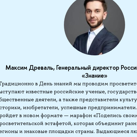
Максим Древаль, Генеральный директор Росси
«Знание»
Традиционно в День знаний мы проводим просветит
ыступают известные российские ученые, государст
бщественные деятели, а также представители культу
сторики, изобретатели, успешные предприниматели.
ройдет в новом формате — марафон «Поделись свои
росветительской эстафетой, которая объединит раз
егионы и знаковые площадки страны. Выдающиеся л