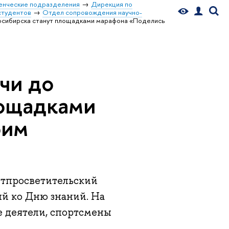
енческие подразделения
Дирекция по
студентов
Отдел сопровождения научно-
восибирска станут площадками марафона «Поделись
чи до
лощадками
оим
етпросветительский
й ко Дню знаний. На
 деятели, спортсмены