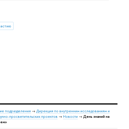
частию
ие подразделения
→
Дирекция по внутренним исследованиям и
учно-просветительских проектов
→
Новости
→
День знаний на
ием»