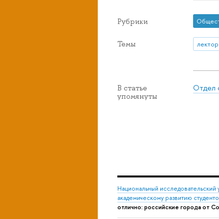
Рубрики
Общес
Темы
лектор
Отдел 
В статье
упомянуты
Национальный исследовательский 
академическому развитию студент
отлично: российские города от С