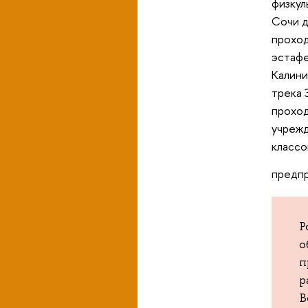
физкул
Сочи д
проход
эстафе
Калини
трека 
проход
учрежд
классо
предпр
Р
о
п
р
В