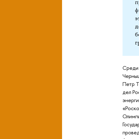
п
ф
э
д
б
г
Среди 
Черныш
Петр Т
дел Ро
энерги
«Роско
Олимпи
Госуда
провед