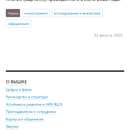
Наука
мониторинги
исследования и аналитика
официально
31 августа 2023
О ВЫШКЕ
ОБ
Цифры и факты
Ли
Руководство и структура
Дов
Устойчивое развитие в НИУ ВШЭ
Ол
Преподаватели и сотрудники
При
Корпуса и общежития
Вы
Закупки
При