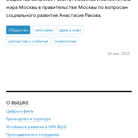
мэра Москвы в правительстве Москвы по вопросам
социального развития Анастасия Ракова.
Общество
лектории
идеи и опыт
репортаж о событии
психология
16 мая 2023
О ВЫШКЕ
ОБ
Цифры и факты
Ли
Руководство и структура
Дов
Устойчивое развитие в НИУ ВШЭ
Ол
Преподаватели и сотрудники
При