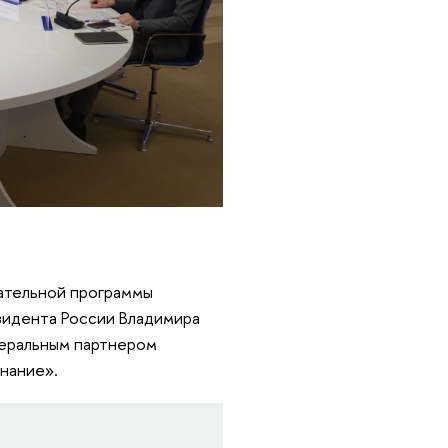
ательной программы
зидента России Владимира
неральным партнером
нание».