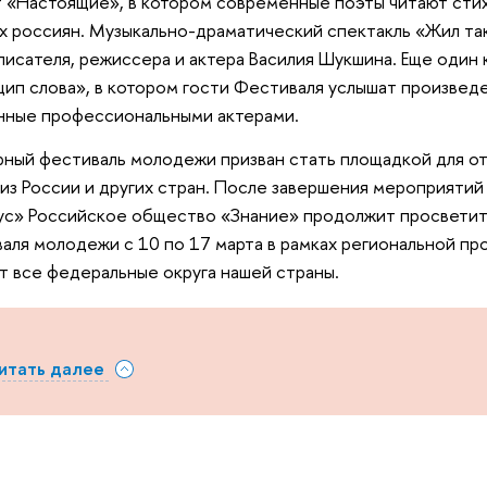
 «Настоящие», в котором современные поэты читают стих
х россиян. Музыкально-драматический спектакль «Жил та
писателя, режиссера и актера Василия Шукшина. Еще один
ип слова», в котором гости Фестиваля услышат произвед
нные профессиональными актерами.
ный фестиваль молодежи призван стать площадкой для о
из России и других стран. После завершения мероприяти
с» Российское общество «Знание» продолжит просветит
аля молодежи с 10 по 17 марта в рамках региональной п
т все федеральные округа нашей страны.
итать далее