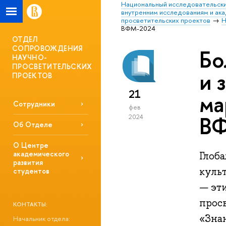
Национальный исследовательски
внутренним исследованиям и ак
просветительских проектов
Н
ВФМ-2024
ОТДЕЛ
СОПРОВОЖДЕНИЯ
Бо
НАУЧНО-
ПРОСВЕТИТЕЛЬСКИХ
и 
ПРОЕКТОВ
21
ма
Сотрудники
фев
В
2024
Об Отделе
О Центре
академического
Глоб
развития
куль
студентов
— эт
прос
КОНТАКТЫ:
«Знан
Начальник отдела: