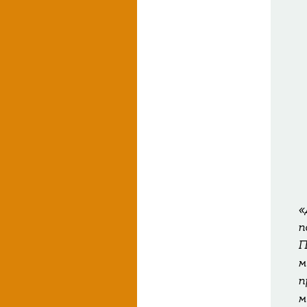
«
п
П
м
п
м