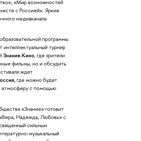
ство», «Мир возможностей
месте с Россией». Яркие
очного медиаканала
 образовательной программы
т интеллектуальный турнир
ий
Знание.Кино
, где зрители
жные фильмы, но и обсудить
естиваля ждет
Россия,
где можно будет
их атмосферу с помощью
бщества «Знание» готовит
 «Вера, Надежда, Любовь» с
освященный сильным
итературно-музыкальный