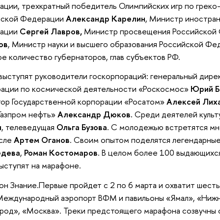
ции, трехкратный победитель Олимпийских игр по греко-
йской Федерации
Александр Карелин
, Министр иностра
ации
Сергей Лавров,
Министр просвещения Российской
ов
, Министр науки и высшего образования Российской Ф
е количество губернаторов, глав субъектов РФ.
выступят руководители госкорпораций: генеральный дире
рации по космической деятельности «Роскосмос»
Юрий Б
ор Государственной корпорации «Росатом»
Алексей Лих
Газпром нефть»
Александр Дюков.
Среди деятелей куль
н
, телеведущая
Ольга Бузова
. С молодежью встретятся мн
исле
Артем Оганов
. Своим опытом поделятся легендарны
дева
,
Роман Костомаров
. В целом более 100 выдающихся
ыступят на марафоне.
н Знание.Первые пройдет с 2 по 6 марта и охватит шест
Международный аэропорт ВФМ и павильоны «Ямал», «Нижн
род», «Москва». Треки предстоящего марафона созвучны