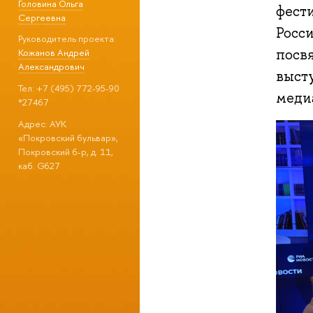
Головина Ольга
фест
Сергеевна
Росс
Руководитель проекта:
посв
Кожанов Андрей
Александрович
выст
Тел: +7 (495) 772-95-90
меди
*27467
Адрес: АУК
«Покровский бульвар»,
Покровский б-р, д. 11,
каб. G627