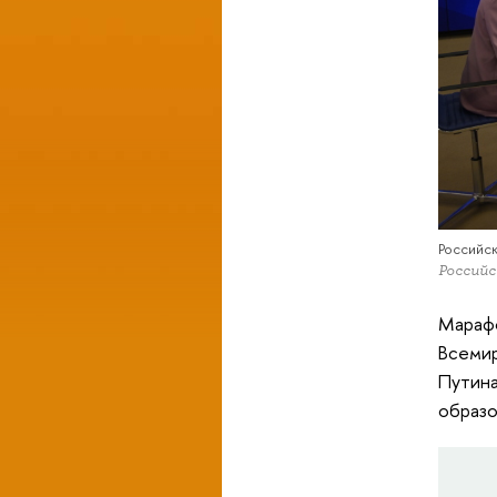
Российс
Российс
Мараф
Всемир
Путина
образо