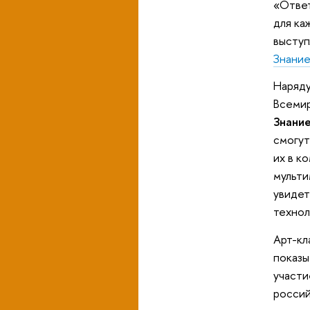
«Ответ
для ка
выступ
Знание
Наряду
Всемир
Знани
смогут
их в к
мульти
увидет
технол
Арт-кл
показы
участи
россий