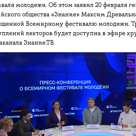
иваля молодежи. Об этом заявил 20 февраля г
ийского общества «Знание» Максим Древальн
ященной Всемирному фестивалю молодежи. Т
уплений лекторов будет доступна в эфире кр
аканала Знание.ТВ.