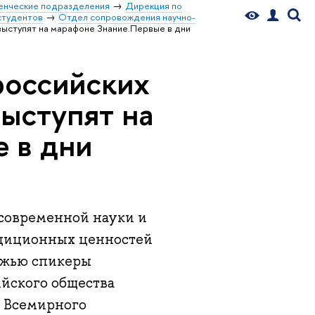
енческие подразделения
Дирекция по
студентов
Отдел сопровождения научно-
выступят на марафоне Знание.Первые в дни
российских
выступят на
 в дни
 современной науки и
адиционных ценностей
ежью спикеры
йского общества
х Всемирного