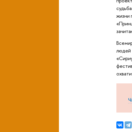
проект
судьба
жизни 
«Принц
зачита
Всемир
людей 
«Сириу
фестив
охвати
Ч