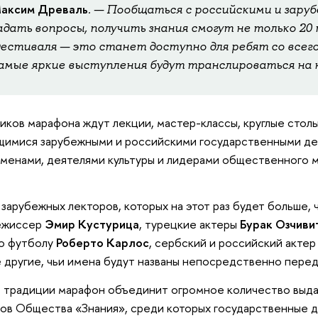
аксим Древаль
. — Пообщаться с российскими и зару
адать вопросы, получить знания смогут не только 20
естиваля — это станет доступно для ребят со всег
амые яркие выступления будут транслироваться на 
иков марафона ждут лекции, мастер-классы, круглые столы
имися зарубежными и российскими государственными де
менами, деятелями культуры и лидерами общественного м
зарубежных лекторов, которых на этот раз будет больше,
ежиссер
Эмир Кустурица
, турецкие актеры
Бурак Озчиви
о футболу
Роберто Карлос
, сербский и российский акте
 другие, чьи имена будут названы непосредственно пере
 традиции марафон объединит огромное количество выд
ов Общества «Знания», среди которых государственные д