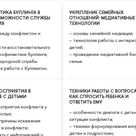
ИКА БУЛЛИНГА В
УКРЕПЛЕНИЕ СЕМЕЙНЫХ
ОЗМОЖНОСТИ СЛУЖБЫ
ОТНОШЕНИЙ: МЕДИАТИВНЫЕ
ИЯ
ТЕХНОЛОГИИ
между конфликтом и
– основы семейной медиации;
– технология работы с интере
сти восстановительного
детей;
рофилактике буллинга;
– проведение медиативной бе
городской службы
семье.
в работе с буллингом.
ОСПРИЯТИЯ В
ТЕХНИКИ РАБОТЫ С ВОПРОС
Е С ДЕТЬМИ
КАК СПРОСИТЬ РЕБЕНКА И
ОТВЕТИТЬ ЕМУ
осприятия конфликта у
– особенности диалога с детьм
ослых;
ситуации конфликта;
 причины искажения
– техники формулирования во
 в конфликте;
детям и подросткам;
ать с информацией о