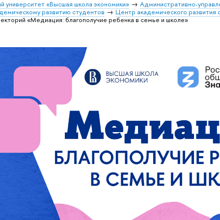
й университет «Высшая школа экономики»
Административно-управл
адемическому развитию студентов
Центр академического развития 
екторий «Медиация: благополучие ребенка в семье и школе»