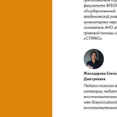
факультета ФГБО
«Государственный
академический ун
гуманитарных наук
основатель АНО 
правовой помощи и
«СТРИКС»
Женодарова Елена
Дмитриевна
Педагог-психолог 
категории, медиат
восстановительных
член Всероссийско
восстановительно