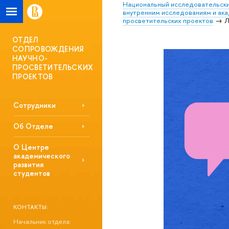
Национальный исследовательски
внутренним исследованиям и ак
просветительских проектов
Л
ОТДЕЛ
СОПРОВОЖДЕНИЯ
НАУЧНО-
ПРОСВЕТИТЕЛЬСКИХ
ПРОЕКТОВ
Сотрудники
Об Отделе
О Центре
академического
развития
студентов
КОНТАКТЫ:
Начальник отдела: