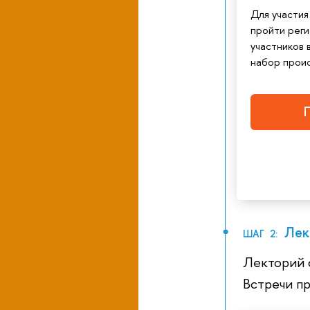
Для участия
пройти рег
участников 
набор прои
П
Лек
ШАГ 2:
Лекторий с
Встречи п