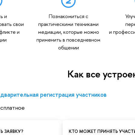
ь и
Познакомиться с
Улу
овать свои
практическими техниками
пер
фликте и
медиации, которые можно
и професс
ции
применить в повседневном
общении
Как все устрое
варительная регистрация участников
есплатное
Ь ЗАЯВКУ?
КТО МОЖЕТ ПРИНЯТЬ УЧАСТ