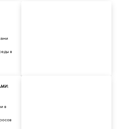
сами
седы в
АМИ:
и в
просов