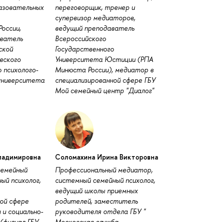
азовательных
переговорщик, тренер и
супервизор медиаторов,
оссии,
ведущий преподаватель
ватель
Всероссийского
ской
Государственного
вского
Университета Юстиции (РПА
 психолого-
Минюста России), медиатор в
 университета
специализированной сфере ГБУ
Мой семейный центр "Диалог"
ладимировна
Соломахина Ирина Викторовна
емейный
Профессиональный медиатор,
ый психолог,
системный семейный психолог,
ведущий школы приемных
ой сфере
родителей, заместитель
и социально-
руководителя отдела ГБУ "
(филиал ГБУ
Московская служба