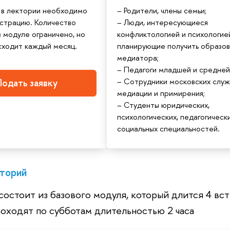
 в лектории необходимо
– Родители, члены семьи;
истрацию. Количество
– Люди, интересующиеся
в модуле ограничено, но
конфликтологией и психологие
сходит каждый месяц.
планирующие получить образо
медиатора;
– Педагоги младшей и средней
– Сотрудники московских слу
одать заявку
медиации и примирения;
– Студенты юридических,
психологических, педагогически
социальных специальностей.
торий
остоит из базового модуля, который длится 4 вс
роходят по субботам длительностью 2 часа