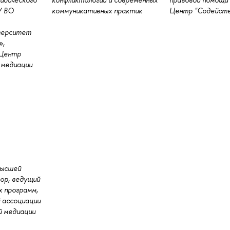
У ВО
коммуникативных практик
Центр "Содейств
иверситет
»,
«Центр
 медиации
высшей
ор, ведущий
 программ,
й ассоциации
й медиации