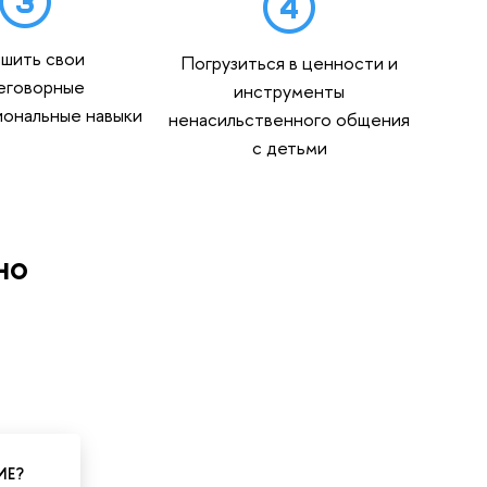
чшить свои
Погрузиться в ценности и
еговорные
инструменты
иональные навыки
ненасильственного общения
с детьми
но
ИЕ?