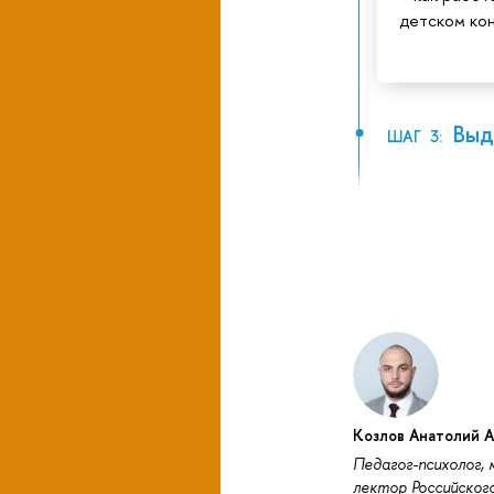
детском ко
Выда
ШАГ 3:
Козлов Анатолий 
Педагог-психолог,
лектор Российског