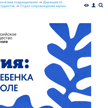
енческие подразделения
Дирекция по
студентов
Отдел сопровождения научно-