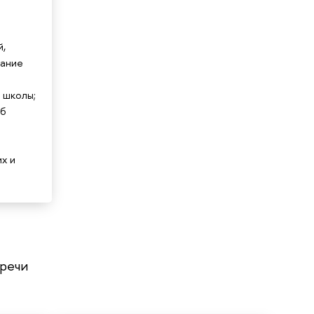
й,
вание
 школы;
жб
х и
тречи