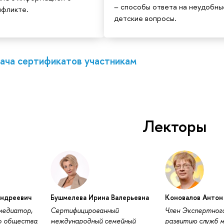
– способы ответа на неудобны
нфликте.
детские вопросы.
ча сертификатов участникам
Лекторы
Андреевич
Бушмелева Ирина Валерьевна
Коновалов Антон
 медиатор,
Сертифицированный
Член Экспертног
о общества
международный семейный
развитию служб м