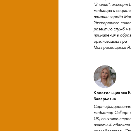
"Знание", эксперт
медиации и социал
помощи города Мос
Экспертного сове
развитию служб ме
примирения в обра
организациях при
Минпросвещения Ро
Колотильщикова Е
Валерьевна
Сертифицированны
медиатор College o
UK, психолог-стрес
почетный адвокат 
преподаватель Юр