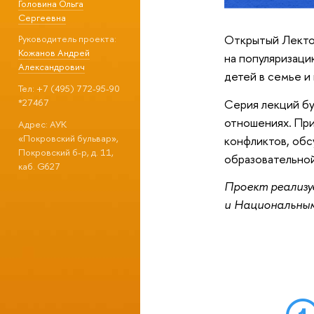
Головина Ольга
Сергеевна
Открытый Лект
Руководитель проекта:
Кожанов Андрей
на
популяризаци
Александрович
детей в семье и
Тел: +7 (495) 772-95-90
Серия лекций бу
*27467
отношениях. Пр
Адрес: АУК
«Покровский бульвар»,
конфликтов, обс
Покровский б-р, д. 11,
образовательной
каб. G627
Проект реализу
и Национальным