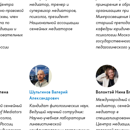
 Центра
медиатор, тренер и
примирения в обр
ьно-правовой
супервизор медиаторов,
организациях при
квы, член
психолог, президент
Минпросвещения Р
та по
Национальной ассоциации
старший препода
диации и
семейных медиаторов
кафедры юридиче
зовательных
психологии Моско
государственного
ссии
педагогического
лена
Шульгинов Валерий
Волонтэй Нина В
Александрович
Международный с
й семейный
Кандидат филологических наук.
медиатор, семейн
f Mediators
Ведущий научный сотрудник:
медиатор в
солог,
Научно-учебная лаборатория
специализированн
России,
лингвистической
Центра медиации 
идического
конфликтологии и современных
правовой помощи 